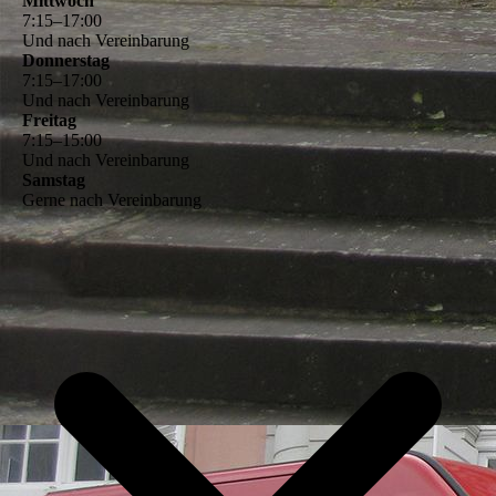
Mittwoch
7
:
15
–
17
:
00
Und nach Vereinbarung
Donnerstag
7
:
15
–
17
:
00
Und nach Vereinbarung
Freitag
7
:
15
–
15
:
00
Und nach Vereinbarung
Samstag
Gerne nach Vereinbarung