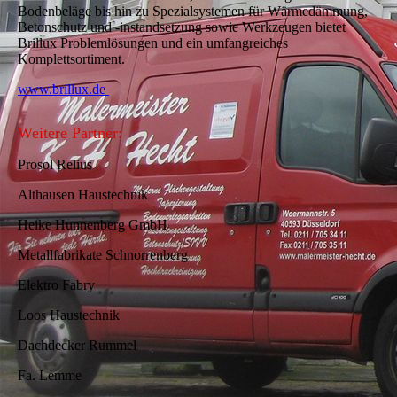
Bodenbeläge bis hin zu Spezialsystemen für Wärmedämmung,
Betonschutz und -instandsetzung sowie Werkzeugen bietet
Brillux Problemlösungen und ein umfangreiches
Komplettsortiment.
www.brillux.de
Weitere Partner:
Prosol Relius
Althausen Haustechnik
Heike Hunnenberg GmbH
Metallfabrikate Schnorrenberg
Elektro Fabry
Loos Haustechnik
Dachdecker Rummel
Fa. Lemme