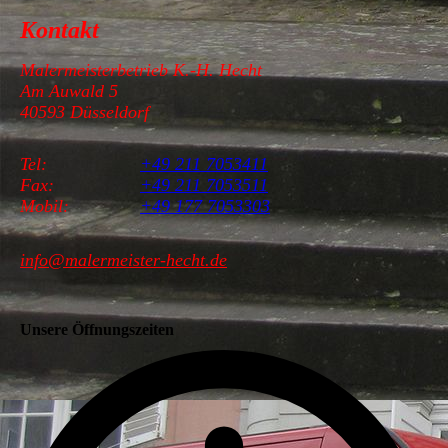
Kontakt
Malermeisterbetrieb K.-H. Hecht
Am Auwald 5
40593 Düsseldorf
Tel:
+49 211 7053411
Fax:
+49 211 7053511
Mobil:
+49 177 7053303
info@malermeister-hecht.de
Unsere Öffnungszeiten