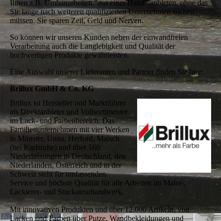
Ihnen z.B. Umbauarbeiten "aus einer Hand" anbieten, ohne das
Sie lange nach weiteren qualifizierten Unternehmen suchen
müssen. Sie sparen Zeit, Geld und Nerven.
So können wir unseren Kunden neben der einwandfreien
Verarbeitung auch die Langlebigkeit und Qualität der
hochwertigen Produkte gewährleisten.
Eine Auswahl unserer Lieferanten und Partner finden Sie hier:
Brillux GmbH & Co. KG
Brillux ist Hersteller und Marktführer
als Direktanbieter und Vollsortimenter
im Lack- und Farbenbereich. Das
Familienunternehmen mit vier Werken
in Münster, Unna, Herford, Malsch
(bei Karlsruhe) und über 160
Niederlassungen in Deutschland, den
Niederlanden, Österreich und in der
Schweiz steht für umfassenden
Service und höchste Qualität für alle Arbeiten im Maler-,
Lackierer- und Stuckateurhandwerk.
Mit innovativen Produkten und über 12.000 Artikeln, von
Lacken und Farben über Putze, Wandbekleidungen und