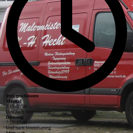
jetzt geschlossen
Montag
7
:
15
–
17
:
00
Und nach Vereinbarung
Dienstag
7
:
15
–
17
:
00
Und nach Vereinbarung