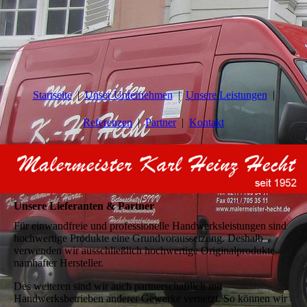
Startseite
Unser Unternehmen
Unsere Leistungen
Referenzen
Partner
Kontakt
Unsere Lieferanten & Partner
Für einwandfreie und professionelle Handwerksleistungen sind
hochwertige Produkte eine Grundvoraussetzung. Deshalb
verwenden wir ausschließlich hochwertige Originalprodukte
namhafter Hersteller.
Des weiteren sind wir auch partnerschaftlich mit
Handwerksbetrieben anderer Gewerke vernetzt. So können wir